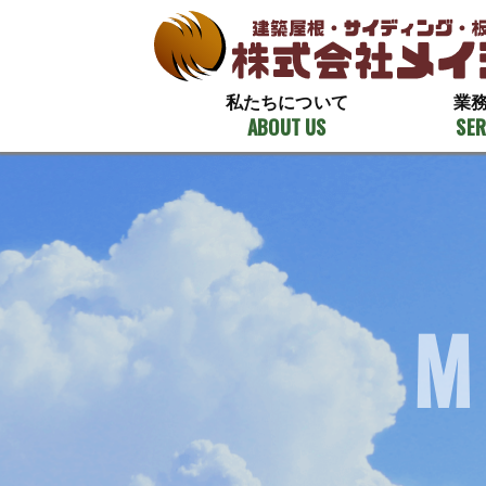
私たちについて
業
ABOUT US
SER
M